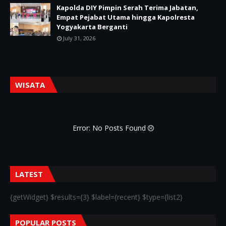
Kapolda DIY Pimpin Serah Terima Jabatan,
Empat Pejabat Utama hingga Kapolresta
Yogyakarta Berganti
July 31, 2026
WISATA
Error: No Posts Found
LATEST
{getWidget} $results={3} $label={recent} $type={list2}
POPULAR POSTS