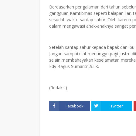
Berdasarkan pengalaman dari tahun sebelu
gangguan Kamtibmas seperti balapan liar, 
sesudah waktu santap sahur. Oleh karena p
dalam mengawasi anak-anaknya sangat pen
Setelah santap sahur kepada bapak dan ibu 
Jangan sampai niat menunggu pagi justru dii
selain membahayakan keselamatan mereka i
Edy Bagus Sumantri,S.I.K.
(Redaksi)
Facebook
Twitter