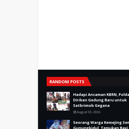
RANDOM POSTS
Hadapi Ancaman KBRN, Polda
Dirikan Gedung Baru untuk
Satbrimob Gegana
August 03, 2026
Seorang Warga Kemejing Se
Gunungkidul, Temukan Bayi 