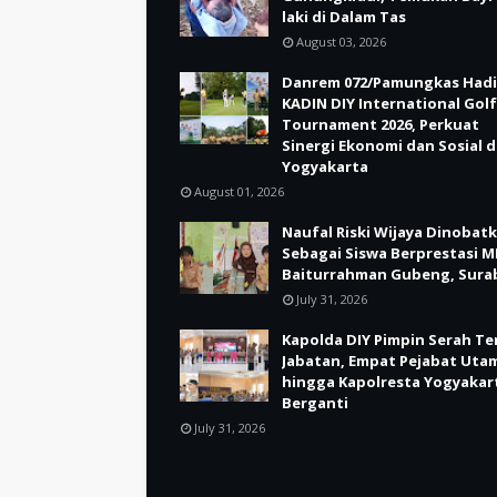
laki di Dalam Tas
August 03, 2026
Danrem 072/Pamungkas Hadi
KADIN DIY International Golf
Tournament 2026, Perkuat
Sinergi Ekonomi dan Sosial d
Yogyakarta
August 01, 2026
Naufal Riski Wijaya Dinobat
Sebagai Siswa Berprestasi M
Baiturrahman Gubeng, Sura
July 31, 2026
Kapolda DIY Pimpin Serah Te
Jabatan, Empat Pejabat Uta
hingga Kapolresta Yogyakar
Berganti
July 31, 2026