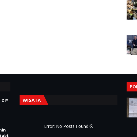
PO
WISATA
 DIY
Error: No Posts Found
min
Laki-