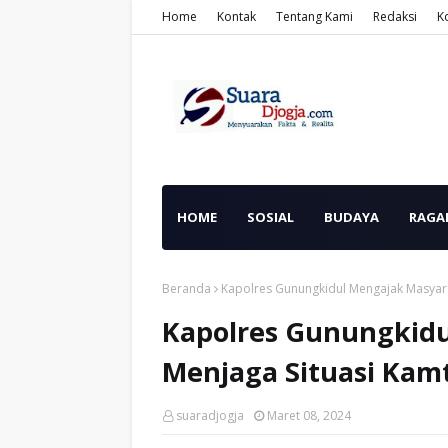
Home
Kontak
Tentang Kami
Redaksi
K
HOME
SOSIAL
BUDAYA
RAGA
Beranda
Kapolres Gunungkidul Mengajak Masyar
Kapolres Gunungkid
Menjaga Situasi Kam
suaradjogja
Maret 08, 2024