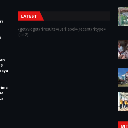
LATEST
ri
{getWidget} $results={3} $label={recent} $type=
{list2}
i
kan
IS
baya
rima
ma
ta
BI