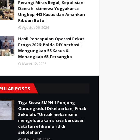
Perangi Miras Ilegal, Kepolisian
Daerah Istimewa Yogyakarta
Ungkap 443 Kasus dan Amankan
Ribuan Botol
Agustus 06, 2026
Hasil Pencapaian Operasi Pekat
Progo 2026; Polda DIY berhasil
Mengungkap 55 Kasus &
Menangkap 65 Tersangka
Maret 12, 2026
PULAR POSTS
Tiga Siswa SMPN 1 Ponjong
Gunungkidul Dikeluarkan, Pihak
Sekolah; "Untuk mekanisme
mengeluarakan siswa berdasar
catatan etika murid di
sekolahan"
Oktober 18, 2024