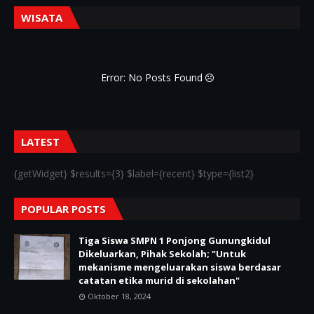
WISATA
Error: No Posts Found
LATEST
{getWidget} $results={3} $label={recent} $type={list2}
POPULAR POSTS
Tiga Siswa SMPN 1 Ponjong Gunungkidul
Dikeluarkan, Pihak Sekolah; "Untuk
mekanisme mengeluarakan siswa berdasar
catatan etika murid di sekolahan"
Oktober 18, 2024