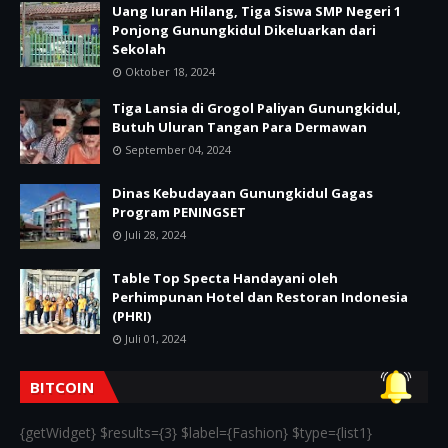
Uang Iuran Hilang, Tiga Siswa SMP Negeri 1
Ponjong Gunungkidul Dikeluarkan dari
Sekolah
Oktober 18, 2024
Tiga Lansia di Grogol Paliyan Gunungkidul,
Butuh Uluran Tangan Para Dermawan
September 04, 2024
Dinas Kebudayaan Gunungkidul Gagas
Program PENINGSET
Juli 28, 2024
Table Top Specta Handayani oleh
Perhimpunan Hotel dan Restoran Indonesia
(PHRI)
Juli 01, 2024
BITCOIN
{getWidget} $results={3} $label={Fashion} $type={list1}