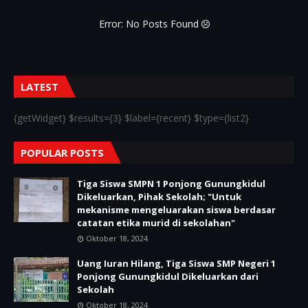
Error: No Posts Found
LATEST
{getWidget} $results={3} $label={recent} $type={list2}
POPULAR POSTS
Tiga Siswa SMPN 1 Ponjong Gunungkidul
Dikeluarkan, Pihak Sekolah; "Untuk
mekanisme mengeluarakan siswa berdasar
catatan etika murid di sekolahan"
Oktober 18, 2024
Uang Iuran Hilang, Tiga Siswa SMP Negeri 1
Ponjong Gunungkidul Dikeluarkan dari
Sekolah
Oktober 18, 2024