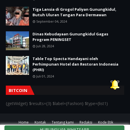
Tiga Lansia di Grogol Paliyan Gunungkidul,
Butuh Uluran Tangan Para Dermawan
September 04, 2024
Dinas Kebudayaan Gunungkidul Gagas
Program PENINGSET
Juli 28, 2024
Table Top Specta Handayani oleh
Perhimpunan Hotel dan Restoran Indonesia
(PHRI)
Juli 01, 2024
BITCOIN
{getWidget} $results={3} $label={Fashion} $type={list1}
Home
Kontak
Tentang kami
Redaksi
Kode Etik
HUBUNGI VIA WHATSAPP