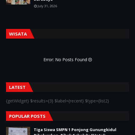
July 31, 2026
WISATA
Error: No Posts Found
LATEST
{getWidget} $results={3} $label={recent} $type={list2}
POPULAR POSTS
Tiga Siswa SMPN 1 Ponjong Gunungkidul