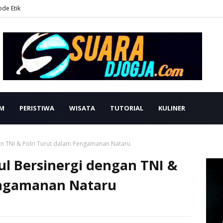
ode Etik
M
PERISTIWA
WISATA
TUTORIAL
KULINER
n TNI & Polri Turut dalam Pengamanan Nataru
l Bersinergi dengan TNI &
engamanan Nataru