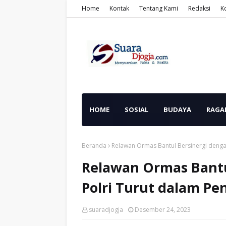
Home
Kontak
Tentang Kami
Redaksi
K
HOME
SOSIAL
BUDAYA
RAGA
Beranda
Relawan Ormas Bantul Bersinergi denga
Relawan Ormas Bantu
Polri Turut dalam P
suaradjogja
Desember 24, 2023