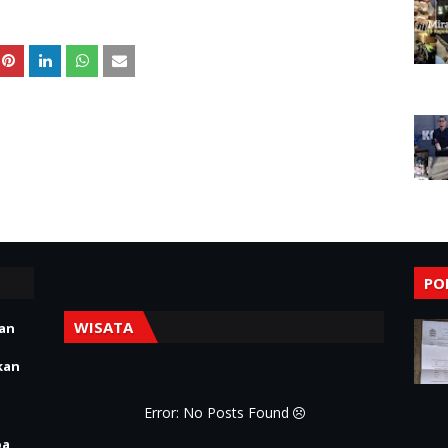
PO
WISATA
ian
kan
Error: No Posts Found
pa