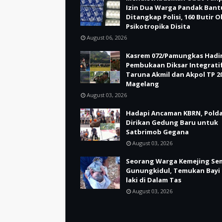
Izin Dua Warga Pandak Bant
Ditangkap Polisi, 160 Butir 
Psikotropika Disita
August 06, 2026
Kasrem 072/Pamungkas Hadir
Pembukaan Diksar Integrati
Taruna Akmil dan Akpol TP 20
Magelang
August 03, 2026
Hadapi Ancaman KBRN, Polda
Dirikan Gedung Baru untuk
Satbrimob Gegana
August 03, 2026
Seorang Warga Kemejing Se
Gunungkidul, Temukan Bayi 
laki di Dalam Tas
August 03, 2026