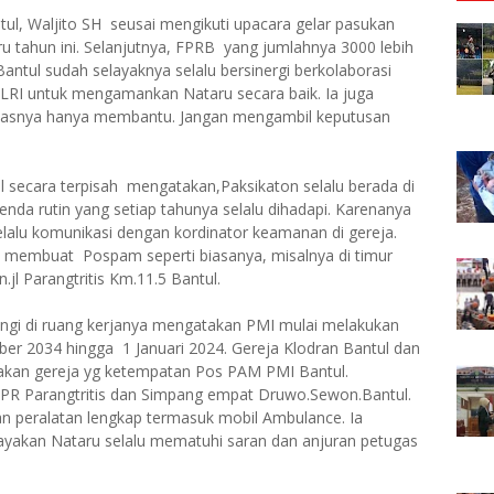
ul, Waljito SH seusai mengikuti upacara gelar pasukan
u tahun ini. Selanjutnya, FPRB yang jumlahnya 3000 lebih
antul sudah selayaknya selalu bersinergi berkolaborasi
LRI untuk mengamankan Nataru secara baik. Ia juga
tasnya hanya membantu. Jangan mengambil keputusan
 secara terpisah mengatakan,Paksikaton selalu berada di
a rutin yang setiap tahunya selalu dihadapi. Karenanya
lalu komunikasi dengan kordinator keamanan di gereja.
membuat Pospam seperti biasanya, misalnya di timur
jl Parangtritis Km.11.5 Bantul.
ungi di ruang kerjanya mengatakan PMI mulai melakukan
ber 2034 hingga 1 Januari 2024. Gereja Klodran Bantul dan
akan gereja yg ketempatan Pos PAM PMI Bantul.
PR Parangtritis dan Simpang empat Druwo.Sewon.Bantul.
an peralatan lengkap termasuk mobil Ambulance. Ia
yakan Nataru selalu mematuhi saran dan anjuran petugas