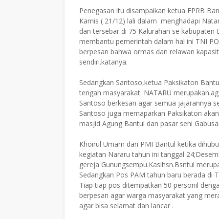
Penegasan itu disampaikan ketua FPRB Bant
Kamis ( 21/12) lali dalam menghadapi Natar
dan tersebar di 75 Kalurahan se kabupaten B
membantu pemerintah dalam hal ini TNI PO
berpesan bahwa ormas dan relawan kapasi
sendiri.katanya.
Sedangkan Santoso,ketua Paksikaton Bantul
tengah masyarakat. NATARU merupakan.agend
Santoso berkesan agar semua jajarannya se
Santoso juga memaparkan Paksikaton akan 
masjid Agung Bantul dan pasar seni Gabusan.
Khoirul Umam dari PMI Bantul ketika dihub
kegiatan Nararu tahun ini tanggal 24;Desem
gereja Gunungsempu.Kasihsn.Bsntul merup
Sedangkan Pos PAM tahun baru berada di T
Tiap tiap pos ditempatkan 50 personil deng
berpesan agar warga masyarakat yang mera
agar bisa selamat dan lancar .