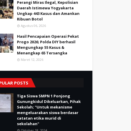
Perangi Miras Ilegal, Kepolisian
Daerah Istimewa Yogyakarta
Ungkap 443 Kasus dan Amankan
Ribuan Botol
Agustus 06, 2026
Hasil Pencapaian Operasi Pekat
Progo 2026; Polda DIY berhasil
Mengungkap 55 Kasus &
Menangkap 65 Tersangka
Maret 12, 2026
PULAR POSTS
Tiga Siswa SMPN 1 Ponjong
Gunungkidul Dikeluarkan, Pihak
Sekolah; "Untuk mekanisme
mengeluarakan siswa berdasar
catatan etika murid di
sekolahan"
Oktober 18, 2024