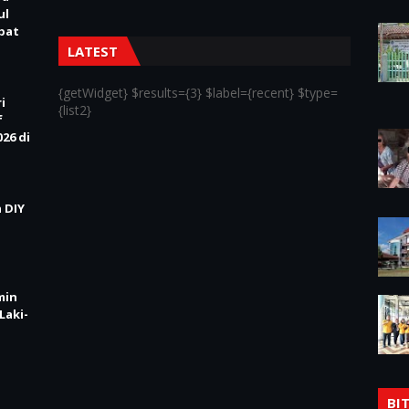
ul
Obat
LATEST
{getWidget} $results={3} $label={recent} $type=
i
{list2}
f
26 di
 DIY
min
Laki-
BI