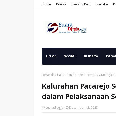
Home
Kontak
Tentang Kami
Redaksi
K
HOME
SOSIAL
BUDAYA
RAGA
Beranda
Kalurahan Pacarejo Semanu Gunungkidul
Kalurahan Pacarejo 
dalam Pelaksanaan S
suaradjogja
Desember 12, 2023