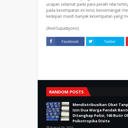
ucapan selamat pada para peraih nilai terti
pada kesempatan ini terus bersemangat mem
kedepan masih banyak kesempatan yang men
(Red/Supadiyono)
Facebook
Twitter
RANDOM POSTS
Mendistribusikan Obat Tan
Izin Dua Warga Pandak Bant
Ditangkap Polisi, 160 Butir 
Psikotropika Disita
August 06, 2026