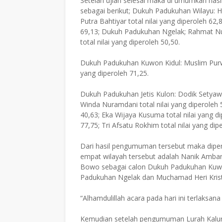
Setelah ujian selesai maka di umumkan hasil
sebagai berikut; Dukuh Padukuhan Wilayu: H
Putra Bahtiyar total nilai yang diperoleh 62,
69,13; Dukuh Padukuhan Ngelak; Rahmat Nurk
total nilai yang diperoleh 50,50.
Dukuh Padukuhan Kuwon Kidul: Muslim Purwant
yang diperoleh 71,25.
Dukuh Padukuhan Jetis Kulon: Dodik Setyawan 
Winda Nuramdani total nilai yang diperoleh 5
40,63; Eka Wijaya Kusuma total nilai yang di
77,75; Tri Afsatu Rokhim total nilai yang dip
Dari hasil pengumuman tersebut maka diperol
empat wilayah tersebut adalah Nanik Ambar
Bowo sebagai calon Dukuh Padukuhan Kuwo
Padukuhan Ngelak dan Muchamad Heri Krist
“Alhamdulillah acara pada hari ini terlaksa
Kemudian setelah pengumuman Lurah Kalu