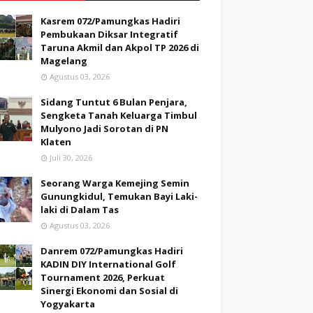
Kasrem 072/Pamungkas Hadiri
Pembukaan Diksar Integratif
Taruna Akmil dan Akpol TP 2026 di
Magelang
Agustus 03, 2026
Sidang Tuntut 6 Bulan Penjara,
Sengketa Tanah Keluarga Timbul
Mulyono Jadi Sorotan di PN
Klaten
Juli 30, 2026
Seorang Warga Kemejing Semin
Gunungkidul, Temukan Bayi Laki-
laki di Dalam Tas
Agustus 03, 2026
Danrem 072/Pamungkas Hadiri
KADIN DIY International Golf
Tournament 2026, Perkuat
Sinergi Ekonomi dan Sosial di
Yogyakarta