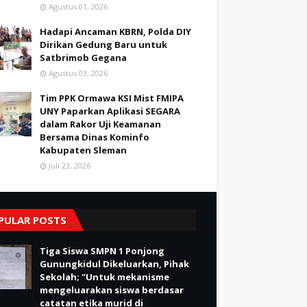
Agustus 01, 2026
Hadapi Ancaman KBRN, Polda DIY
Dirikan Gedung Baru untuk
Satbrimob Gegana
Agustus 03, 2026
Tim PPK Ormawa KSI Mist FMIPA
UNY Paparkan Aplikasi SEGARA
dalam Rakor Uji Keamanan
Bersama Dinas Kominfo
Kabupaten Sleman
Juli 23, 2026
PULAR POSTS
Tiga Siswa SMPN 1 Ponjong
Gunungkidul Dikeluarkan, Pihak
Sekolah; "Untuk mekanisme
mengeluarakan siswa berdasar
catatan etika murid di