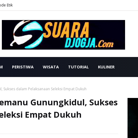
ode Etik
M
PERISTIWA
WISATA
TUTORIAL
KULINER
, Sukses dalam Pelaksanaan Seleksi Empat Dukuh
Semanu Gunungkidul, Sukses
eleksi Empat Dukuh