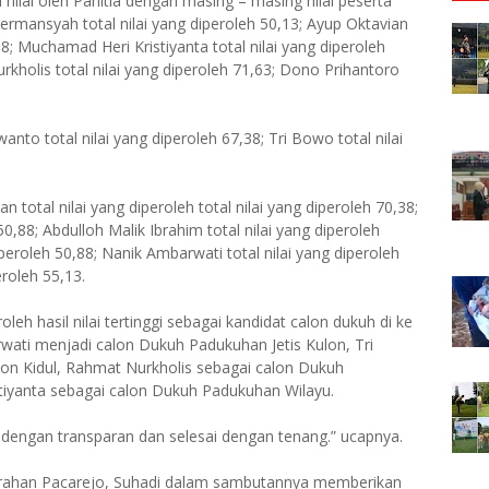
 nilai oleh Panitia dengan masing – masing nilai peserta
ermansyah total nilai yang diperoleh 50,13; Ayup Oktavian
88; Muchamad Heri Kristiyanta total nilai yang diperoleh
holis total nilai yang diperoleh 71,63; Dono Prihantoro
o total nilai yang diperoleh 67,38; Tri Bowo total nilai
total nilai yang diperoleh total nilai yang diperoleh 70,38;
0,88; Abdulloh Malik Ibrahim total nilai yang diperoleh
peroleh 50,88; Nanik Ambarwati total nilai yang diperoleh
eroleh 55,13.
eh hasil nilai tertinggi sebagai kandidat calon dukuh di ke
wati menjadi calon Dukuh Padukuhan Jetis Kulon, Tri
n Kidul, Rahmat Nurkholis sebagai calon Dukuh
iyanta sebagai calon Dukuh Padukuhan Wilayu.
na dengan transparan dan selesai dengan tenang.” ucapnya.
rahan Pacarejo, Suhadi dalam sambutannya memberikan