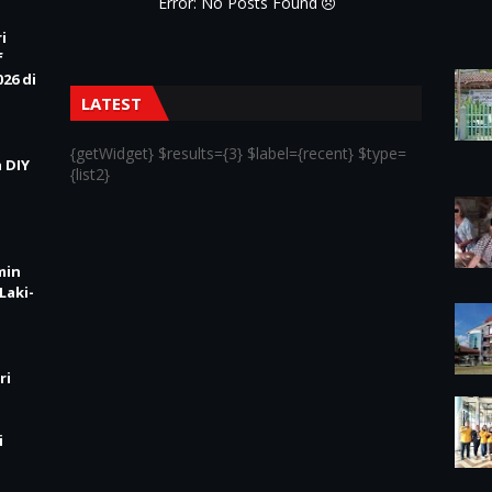
Error: No Posts Found
i
f
26 di
LATEST
{getWidget} $results={3} $label={recent} $type=
 DIY
{list2}
min
Laki-
ri
i