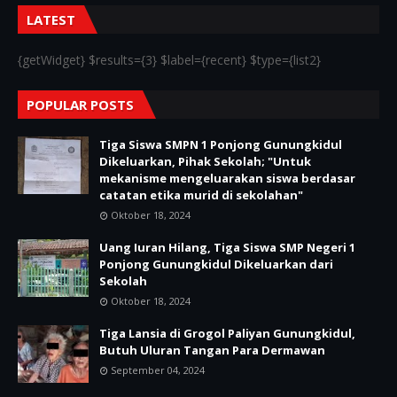
LATEST
{getWidget} $results={3} $label={recent} $type={list2}
POPULAR POSTS
Tiga Siswa SMPN 1 Ponjong Gunungkidul
Dikeluarkan, Pihak Sekolah; "Untuk
mekanisme mengeluarakan siswa berdasar
catatan etika murid di sekolahan"
Oktober 18, 2024
Uang Iuran Hilang, Tiga Siswa SMP Negeri 1
Ponjong Gunungkidul Dikeluarkan dari
Sekolah
Oktober 18, 2024
Tiga Lansia di Grogol Paliyan Gunungkidul,
Butuh Uluran Tangan Para Dermawan
September 04, 2024