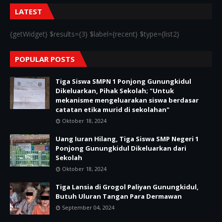
LATEST
{getWidget} $results={3} $label={recent} $type={list2}
POPULAR POSTS
Tiga Siswa SMPN 1 Ponjong Gunungkidul
Dikeluarkan, Pihak Sekolah; "Untuk
mekanisme mengeluarakan siswa berdasar
catatan etika murid di sekolahan"
Oktober 18, 2024
Uang Iuran Hilang, Tiga Siswa SMP Negeri 1
Ponjong Gunungkidul Dikeluarkan dari
Sekolah
Oktober 18, 2024
Tiga Lansia di Grogol Paliyan Gunungkidul,
Butuh Uluran Tangan Para Dermawan
September 04, 2024