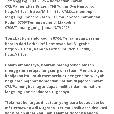
Temanggung, 3 Juli 2026 –
Komandan Korem
072/Pamungkas Brigjen TNI Yuniar Dwi Hantono,
http://S.Sos., http://M.Si., http://M.Sc., memimpin
langsung upacara Serah Terima Jabatan Komandan
Kodim 0706/Temanggung di Makodim
0706/Temanggung, Jumat 3/7/2026.
Tongkat komando Kodim 0706/Temanggung resmi
beralih dari Letkol Inf Hermawan Adi Nugroho,
http://S.T.Han., kepada Letkol Inf Richie Fadly,
http://S.Sos.
Dalam amanatnya, Danrem menegaskan alasan
menggelar sertijab langsung di satuan. Menurutnya,
kebijakan itu untuk memperkuat pengenalan wilayah
bagi para pejabat Komandan Satuan di jajaran Korem
072/Pamungkas, agar dapat melihat dan memahami
langsung kondisi daerah tugasnya.
“Selamat bertugas di satuan yang baru kepada Letkol
Inf Hermawan Adi Nugroho. Terima kasih atas dedikasi
yang telah diberikan. Dan selamat datang kepada