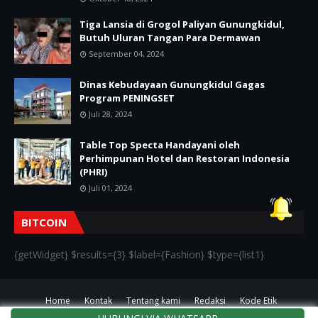
Tiga Lansia di Grogol Paliyan Gunungkidul,
Butuh Uluran Tangan Para Dermawan
September 04, 2024
Dinas Kebudayaan Gunungkidul Gagas
Program PENINGSET
Juli 28, 2024
Table Top Specta Handayani oleh
Perhimpunan Hotel dan Restoran Indonesia
(PHRI)
Juli 01, 2024
BITCOIN
{getWidget} $results={3} $label={Fashion} $type={list1}
Home
Kontak
Tentang kami
Redaksi
Kode Etik