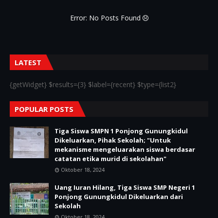
Error: No Posts Found
LATEST
{getWidget} $results={3} $label={recent} $type={list2}
POPULAR POSTS
Tiga Siswa SMPN 1 Ponjong Gunungkidul
Dikeluarkan, Pihak Sekolah; "Untuk
mekanisme mengeluarakan siswa berdasar
catatan etika murid di sekolahan"
Oktober 18, 2024
Uang Iuran Hilang, Tiga Siswa SMP Negeri 1
Ponjong Gunungkidul Dikeluarkan dari
Sekolah
Oktober 18, 2024