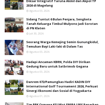
Diksar Integratif Taruna Akmil dan Akpol TP
2026 di Magelang
Agustus 03, 2026
Sidang Tuntut 6 Bulan Penjara, Sengketa
Tanah Keluarga Timbul Mulyono Jadi Sorotan
di PN Klaten
Juli 30, 2026
Seorang Warga Kemejing Semin Gunungkidul,
Temukan Bayi Laki-laki di Dalam Tas
Agustus 03, 2026
Hadapi Ancaman KBRN, Polda DIY Dirikan
Gedung Baru untuk Satbrimob Gegana
Agustus 03, 2026
Danrem 072/Pamungkas Hadiri KADIN DIY
International Golf Tournament 2026, Perkuat
Sinergi Ekonomi dan Sosial di Yogyakarta
Agustus 01, 2026
Tim PPK Ormawa KSI Mist FMIPA UNY Paparkan