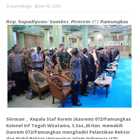
suaradjogja
Juni 02, 2026
𝙍𝙚𝙥, 𝙎𝙪𝙥𝙖𝙙𝙞𝙮𝙤𝙣𝙤/ 𝙎𝙪𝙢𝙗𝙚𝙧, 𝙋𝙚𝙣𝙧𝙚𝙢 072 𝙋𝙖𝙢𝙪𝙣𝙜𝙠𝙖𝙨
𝙎𝙡𝙚𝙢𝙖𝙣 _
Kepala Staf Korem (Kasrem) 072/Pamungkas
Kolonel Inf Teguh Wiratama, S.Sos.,M.Han. mewakili
Danrem 072/Pamungkas menghadiri Pelantikan Rektor
dan Wakil Rektor Universitas Islam Indonesia (UII)