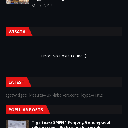
July 31, 2026
WISATA
Error: No Posts Found
LATEST
{getWidget} $results={3} $label={recent} $type={list2}
POPULAR POSTS
Tiga Siswa SMPN 1 Ponjong Gunungkidul
Dikeluarkan, Pihak Sekolah; "Untuk