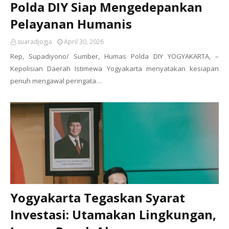
Polda DIY Siap Mengedepankan
Pelayanan Humanis
suaradjogja
April 30, 2026
Rep, Supadiyono/ Sumber, Humas Polda DIY YOGYAKARTA, –
Kepolisian Daerah Istimewa Yogyakarta menyatakan kesiapan
penuh mengawal peringata…
Yogyakarta Tegaskan Syarat
Investasi: Utamakan Lingkungan,