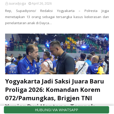
suaradjogja
April 26, 2026
Rep, Supadiyono/ Redaksi Yogyakarta – Polresta Jogja
menetapkan 13 orang sebagai tersangka kasus kekerasan dan
penelantaran anak di Dayca…
Yogyakarta Jadi Saksi Juara Baru
Proliga 2026: Komandan Korem
072/Pamungkas, Brigjen TNI
Yuniar Dwi Hantono, Tampak
HUBUNGI VIA WHATSAPP