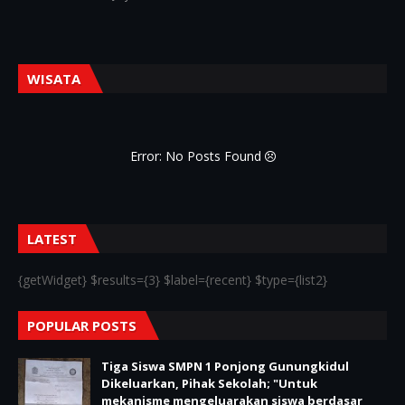
WISATA
Error: No Posts Found
LATEST
{getWidget} $results={3} $label={recent} $type={list2}
POPULAR POSTS
Tiga Siswa SMPN 1 Ponjong Gunungkidul
Dikeluarkan, Pihak Sekolah; "Untuk
mekanisme mengeluarakan siswa berdasar