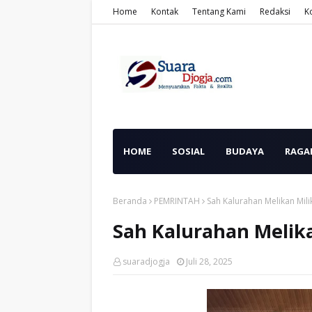
Home
Kontak
Tentang Kami
Redaksi
K
HOME
SOSIAL
BUDAYA
RAGA
Beranda
PEMRINTAH
Sah Kalurahan Melikan Mil
Sah Kalurahan Melik
suaradjogja
Juli 28, 2025