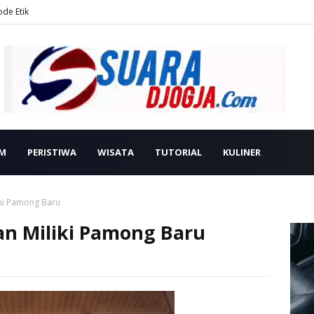
ode Etik
M
PERISTIWA
WISATA
TUTORIAL
KULINER
iki Pamong Baru
an Miliki Pamong Baru