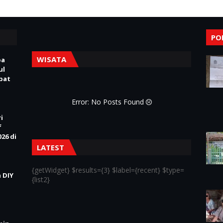
PO
WISATA
pa
ul
Obat
Error: No Posts Found
i
f
26 di
LATEST
{getWidget} $results={3} $label={recent} $type=
 DIY
{list2}