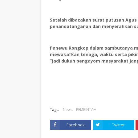
Setelah dibacakan surat putusan Agu
penandatanganan dan menyerahkan sur
Panewu Rongkop dalam sambutanya me
mewakafkan tenaga, waktu serta piki
“Jadi dukuh pengayom masyarakat jan
Tags:
News
PEMRINTAH
Facebook
Twitter