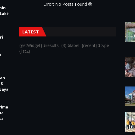
Error: No Posts Found
min
Laki-
LATEST
ri
{getWidget} $results={3} $label={recent} $type=
{list2}
i
kan
IS
baya
rima
ma
ta