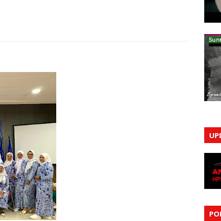
UP
PO