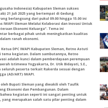
ngusaha Indonesia) Kabupaten Sleman sukses
b) 21 Juli 2025 yang bertempat di Gedung
ng berlangsung dari pukul 09.00 hingga 15.00 ini
IWAPI Sleman Melalui Kolaborasi dan Inovasi Untuk
eraan Ekonomi Keluarga". Tema ini
ntar berbagai pihak untuk meningkatkan kualitas
dalam ranah ekonomi.
i Ketua DPC IWAPI Kabupaten Sleman, Retno Astuti
si tema kegiatan. Dalam sambutannya, Retno
vasi adalah kunci dalam pemberdayaan perempuan
erah Istimewa Yogyakarta, Dr. Utik Bidayati, S.E.,
 seluruh peserta terkait Rakerda sesuai dengan
ga (AD/ART) IWAPI.
 oleh Bupati Sleman yang diwakili oleh Taufik
 Bidang Ekonomi dan Pembangunan. Dalam
ahwa kegiatan seperti ini sangat penting untuk
ang merupakan salah satu pilar penting dalam