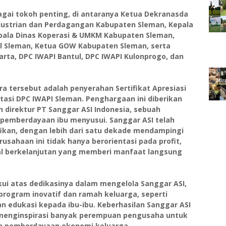
agai tokoh penting, di antaranya Ketua Dekranasda
dustrian dan Perdagangan Kabupaten Sleman, Kepala
pala Dinas Koperasi & UMKM Kabupaten Sleman,
l Sleman, Ketua GOW Kabupaten Sleman, serta
arta, DPC IWAPI Bantul, DPC IWAPI Kulonprogo, dan
 tersebut adalah penyerahan Sertifikat Apresiasi
si DPC IWAPI Sleman. Penghargaan ini diberikan
an direktur PT Sanggar ASI Indonesia, sebuah
 pemberdayaan ibu menyusui. Sanggar ASI telah
ikan, dengan lebih dari satu dekade mendampingi
rusahaan ini tidak hanya berorientasi pada profit,
al berkelanjutan yang memberi manfaat langsung
akui atas dedikasinya dalam mengelola Sanggar ASI,
rogram inovatif dan ramah keluarga, seperti
 edukasi kepada ibu-ibu. Keberhasilan Sanggar ASI
ia menginspirasi banyak perempuan pengusaha untuk
ada pemberdayaan ekonomi keluarga.