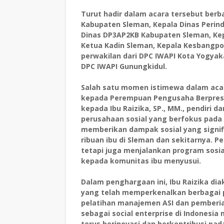
Turut hadir dalam acara tersebut berb
Kabupaten Sleman, Kepala Dinas Perin
Dinas DP3AP2KB Kabupaten Sleman, Ke
Ketua Kadin Sleman, Kepala Kesbangpo
perwakilan dari DPC IWAPI Kota Yogyak
DPC IWAPI Gunungkidul.
Salah satu momen istimewa dalam acara
kepada Perempuan Pengusaha Berpresta
kepada Ibu Raizika, SP., MM., pendiri d
perusahaan sosial yang berfokus pada
memberikan dampak sosial yang signif
ribuan ibu di Sleman dan sekitarnya. Pe
tetapi juga menjalankan program sosi
kepada komunitas ibu menyusui.
Dalam penghargaan ini, Ibu Raizika di
yang telah memperkenalkan berbagai p
pelatihan manajemen ASI dan pemberian
sebagai social enterprise di Indones
terus berinovasi dan berkontribusi p