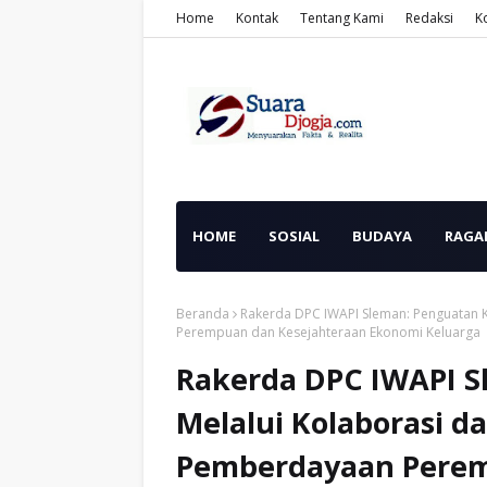
Home
Kontak
Tentang Kami
Redaksi
K
HOME
SOSIAL
BUDAYA
RAGA
Beranda
Rakerda DPC IWAPI Sleman: Penguatan K
Perempuan dan Kesejahteraan Ekonomi Keluarga
Rakerda DPC IWAPI S
Melalui Kolaborasi d
Pemberdayaan Perem