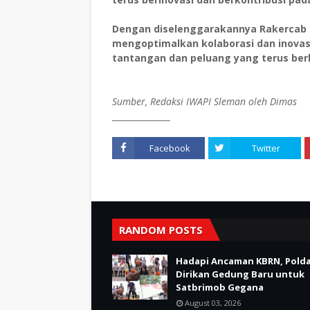
Dengan diselenggarakannya Rakercab i
mengoptimalkan kolaborasi dan inov
tantangan dan peluang yang terus berk
Sumber, Redaksi IWAPI Sleman oleh Dimas
______________
Facebook
Twitter
RANDOM POSTS
Hadapi Ancaman KBRN, Polda
Dirikan Gedung Baru untuk
Satbrimob Gegana
August 03, 2026