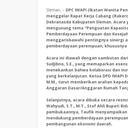
Sleman, –
DPC IWAPI (Ikatan Wanita Pe
menggelar Rapat Kerja Cabang (Rakerca
Dekranasda Kabupaten Sleman. Acara ya
mengusung tema "Penguatan Kapasitas 
Pemberdayaan Perempuan dan Kesejaht
menggarisbawahi pentingnya sinergi a
pemberdayaan perempuan, khususnya 
Acara ini diawali dengan sambutan dar
Sudjibno, S.E., yang memaparkan esen
menekankan bahwa kolaborasi dan ino
yang berkelanjutan. Ketua DPD IWAPI Da
M.M., turut memberikan arahan kepada
Anggaran Dasar/Anggaran Rumah Tang
Selanjutnya, acara dibuka secara resmi
Wahyudi, S.T., M.T., Staf Ahli Bupati
pembukaannya, Taufik menyampaikan b
mendukung pemberdayaan perempuan, y
pembangunan ekonomi daerah.