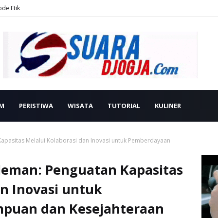
ode Etik
M
PERISTIWA
WISATA
TUTORIAL
KULINER
apasitas Melalui Kolaborasi dan Inovasi untuk Pemberdayaan
leman: Penguatan Kapasitas
an Inovasi untuk
puan dan Kesejahteraan