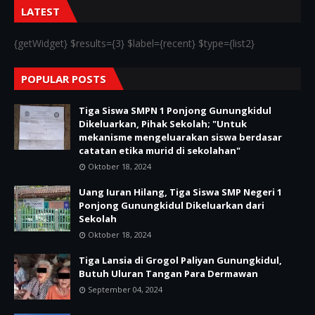
LATEST
{getWidget} $results={3} $label={recent} $type={list2}
POPULAR POSTS
Tiga Siswa SMPN 1 Ponjong Gunungkidul
Dikeluarkan, Pihak Sekolah; "Untuk
mekanisme mengeluarakan siswa berdasar
catatan etika murid di sekolahan"
Oktober 18, 2024
Uang Iuran Hilang, Tiga Siswa SMP Negeri 1
Ponjong Gunungkidul Dikeluarkan dari
Sekolah
Oktober 18, 2024
Tiga Lansia di Grogol Paliyan Gunungkidul,
Butuh Uluran Tangan Para Dermawan
September 04, 2024