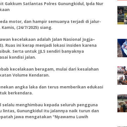
it Gakkum Satlantas Polres Gunungkidul, Ipda Nur
akaan
da motor, dan hampir semuanya terjadi di jalur-
, Kamis, (24/7/2025) siang.
 rawan kecelakaan adalah Jalan Nasional Jogja–
S). Ruas ini kerap menjadi lokasi insiden karena
ibuk. Serta untuk JJLS sendiri banyaknya
ai kondisi jalan.
bab kecelakaan beragam, mulai dari kesalahan
gkatan Volume Kendaran.
enekan angka laka dan terus memberikan edukasi
tuk berkendara.
ul selalu menghimbau kepada seluruh pengguna
u lintas, Gunungkidul itu jalannya naik turun dan
i. Pepatah jawa mengatakan "Nyawamu Luwih