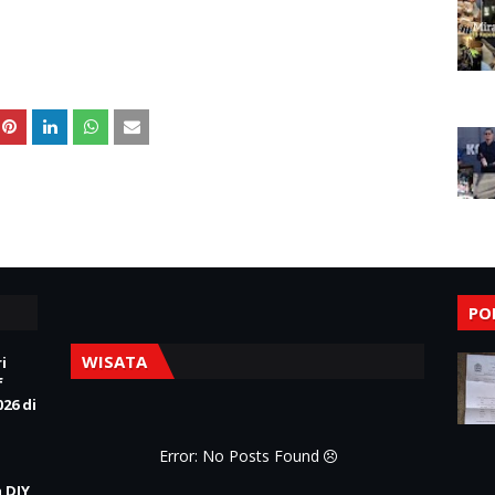
PO
WISATA
i
f
26 di
Error: No Posts Found
 DIY