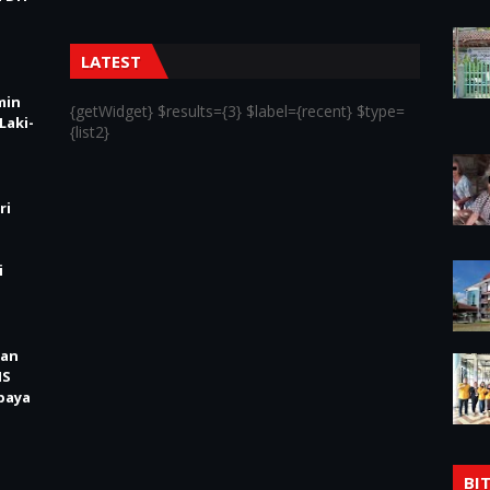
LATEST
min
{getWidget} $results={3} $label={recent} $type=
Laki-
{list2}
ri
i
kan
IS
baya
BI