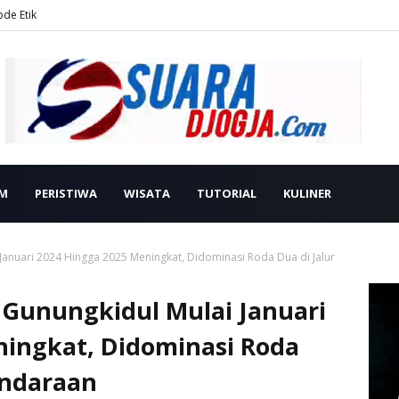
ode Etik
M
PERISTIWA
WISATA
TUTORIAL
KULINER
Januari 2024 Hingga 2025 Meningkat, Didominasi Roda Dua di Jalur
 Gunungkidul Mulai Januari
ningkat, Didominasi Roda
endaraan