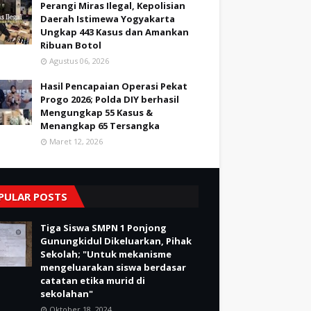
Perangi Miras Ilegal, Kepolisian
Daerah Istimewa Yogyakarta
Ungkap 443 Kasus dan Amankan
Ribuan Botol
Agustus 06, 2026
Hasil Pencapaian Operasi Pekat
Progo 2026; Polda DIY berhasil
Mengungkap 55 Kasus &
Menangkap 65 Tersangka
Maret 12, 2026
PULAR POSTS
Tiga Siswa SMPN 1 Ponjong
Gunungkidul Dikeluarkan, Pihak
Sekolah; "Untuk mekanisme
mengeluarakan siswa berdasar
catatan etika murid di
sekolahan"
Oktober 18, 2024