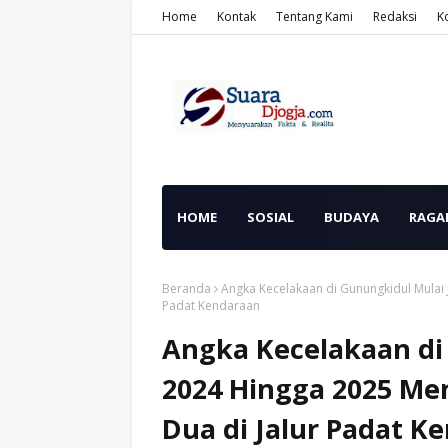
Home
Kontak
Tentang Kami
Redaksi
K
HOME
SOSIAL
BUDAYA
RAGA
Beranda
Angka Kecelakaan di Gunungkidul Mulai 
Padat Kendaraan
Angka Kecelakaan di
2024 Hingga 2025 Me
Dua di Jalur Padat K