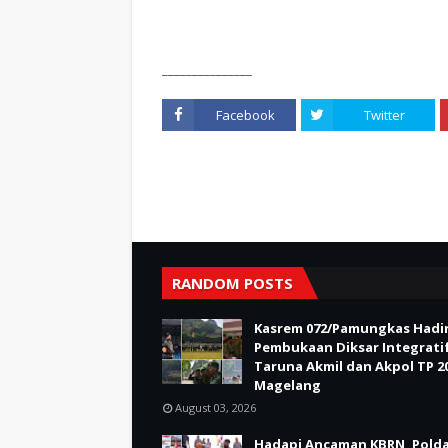
_______________
Facebook
Twitter
RANDOM POSTS
Kasrem 072/Pamungkas Hadir
Pembukaan Diksar Integrati
Taruna Akmil dan Akpol TP 20
Magelang
August 03, 2026
Hadapi Ancaman KBRN, Polda