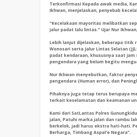
Terkonfirmasi Kepada awak media, Kan
Ikhwan, menjelaskan, penyebab kecel
"Kecelakaan mayoritas melibatkan sepe
jalur padat lalu lintas." Ujar Nur Ikhwan
Lebih lanjut dijelaskan, beberapa titik
Wonosari serta Jalur Lintas Selatan (JJL
padat kendaraan, khususnya saat jam s
pengendara yang belum begitu menguas
Nur Ikhwan menyebutkan, faktor penye
pengendara (Human error), dan Penin
Pihaknya juga tetap terus berupaya m
terkait keselamatan dan keamanan un
Kami dari SatLantas Polres Gunungkid
jalan, Patuhi marka jalan dan rambu lal
berkelok, jadi harus ekstra hati-hat
Berharga, Timbang Aspal'e Negara".