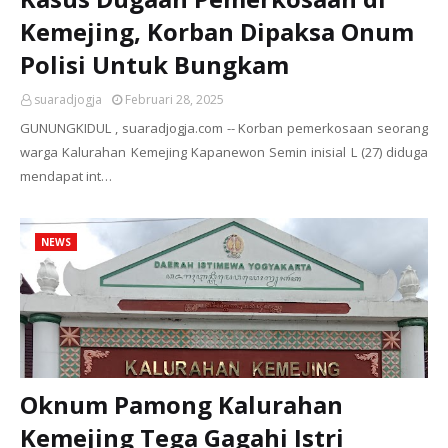
Kemejing, Korban Dipaksa Onum
Polisi Untuk Bungkam
suaradjogja
Februari 28, 2025
GUNUNGKIDUL , suaradjogja.com -- Korban pemerkosaan seorang
warga Kalurahan Kemejing Kapanewon Semin inisial L (27) diduga
mendapat int…
NEWS
Oknum Pamong Kalurahan
Kemejing Tega Gagahi Istri