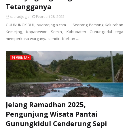
Tetangganya
suaradjogja
Februari 28, 2025
GUUNUNGKIDUL, suaradjogja.com -- Seorang Pamong Kalurahan
Kemejing, Kapanewon Semin, Kabupaten Gunungkidul tega
memperkosa warganya sendiri. Korban …
PEMRINTAH
Jelang Ramadhan 2025,
Pengunjung Wisata Pantai
Gunungkidul Cenderung Sepi