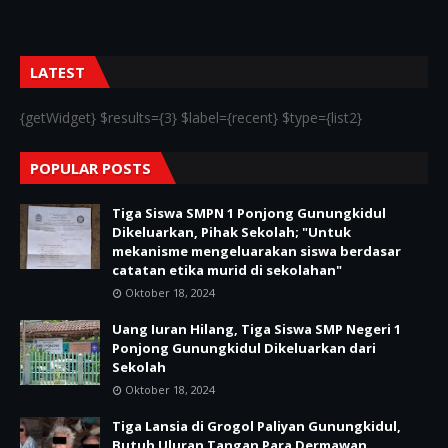
LATEST
{getWidget} $results={3} $label={recent} $type={list2}
POPULAR POSTS
Tiga Siswa SMPN 1 Ponjong Gunungkidul
Dikeluarkan, Pihak Sekolah; "Untuk
mekanisme mengeluarakan siswa berdasar
catatan etika murid di sekolahan"
Oktober 18, 2024
Uang Iuran Hilang, Tiga Siswa SMP Negeri 1
Ponjong Gunungkidul Dikeluarkan dari
Sekolah
Oktober 18, 2024
Tiga Lansia di Grogol Paliyan Gunungkidul,
Butuh Uluran Tangan Para Dermawan