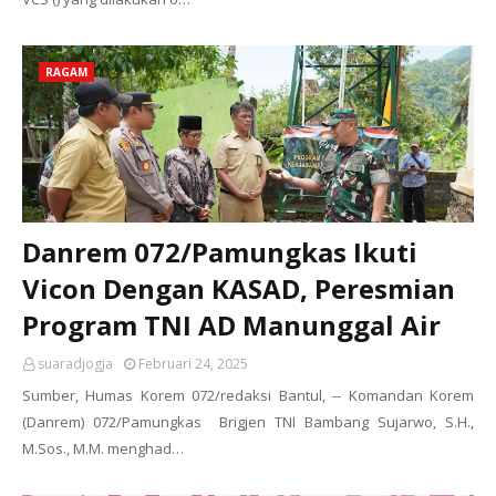
RAGAM
Danrem 072/Pamungkas Ikuti
Vicon Dengan KASAD, Peresmian
Program TNI AD Manunggal Air
suaradjogja
Februari 24, 2025
Sumber, Humas Korem 072/redaksi Bantul, -- Komandan Korem
(Danrem) 072/Pamungkas Brigjen TNI Bambang Sujarwo, S.H.,
M.Sos., M.M. menghad…