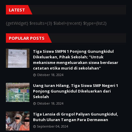
LATEST
{getWidget} $results={3} $label={recent} $type={list2}
POPULAR POSTS
Tiga Siswa SMPN 1 Ponjong Gunungkidul
Dikeluarkan, Pihak Sekolah; "Untuk
mekanisme mengeluarakan siswa berdasar
catatan etika murid di sekolahan"
Oktober 18, 2024
Uang Iuran Hilang, Tiga Siswa SMP Negeri 1
Ponjong Gunungkidul Dikeluarkan dari
Sekolah
Oktober 18, 2024
Tiga Lansia di Grogol Paliyan Gunungkidul,
Butuh Uluran Tangan Para Dermawan
September 04, 2024