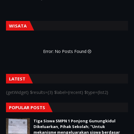
WISATA
Error: No Posts Found
LATEST
{getWidget} $results={3} $label={recent} $type={list2}
POPULAR POSTS
Tiga Siswa SMPN 1 Ponjong Gunungkidul
Dikeluarkan, Pihak Sekolah; "Untuk
mekanisme mengeluarakan siswa berdasar