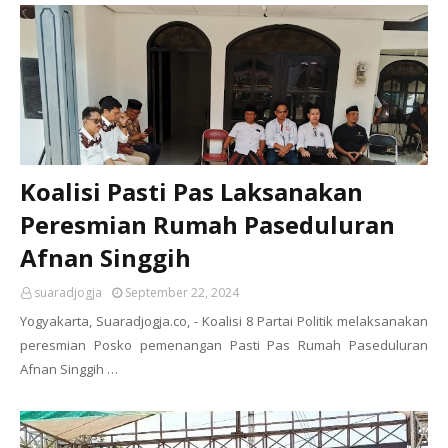
Koalisi Pasti Pas Laksanakan
Peresmian Rumah Paseduluran
Afnan Singgih
suaradjogja
September 22, 2024
Yogyakarta, Suaradjogja.co, - Koalisi 8 Partai Politik melaksanakan
peresmian Posko pemenangan Pasti Pas Rumah Paseduluran
Afnan Singgih …