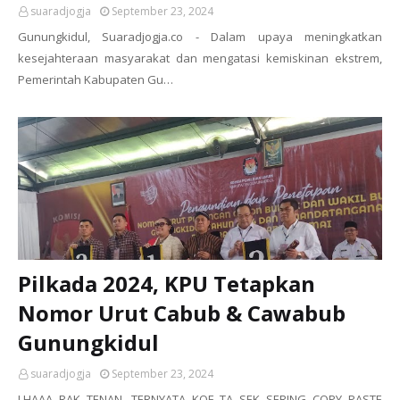
suaradjogja
September 23, 2024
Gunungkidul, Suaradjogja.co - Dalam upaya meningkatkan
kesejahteraan masyarakat dan mengatasi kemiskinan ekstrem,
Pemerintah Kabupaten Gu…
Pilkada 2024, KPU Tetapkan
Nomor Urut Cabub & Cawabub
Gunungkidul
suaradjogja
September 23, 2024
LHAAA RAK TENAN, TERNYATA KOE TA SEK SERING COPY PASTE