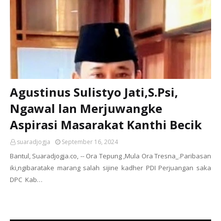
Agustinus Sulistyo Jati,S.Psi,
Ngawal lan Merjuwangke
Aspirasi Masarakat Kanthi Becik
suaradjogja
September 16, 2024
Bantul, Suaradjogja.co, -- Ora Tepung ,Mula Ora Tresna_.Paribasan
iki,ngibaratake marang salah sijine kadher PDI Perjuangan saka
DPC Kab…