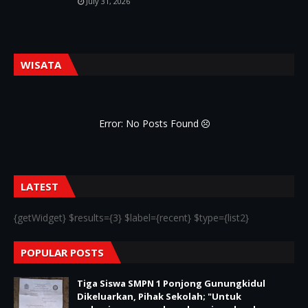
July 31, 2026
WISATA
Error: No Posts Found
LATEST
{getWidget} $results={3} $label={recent} $type={list2}
POPULAR POSTS
Tiga Siswa SMPN 1 Ponjong Gunungkidul
Dikeluarkan, Pihak Sekolah; "Untuk