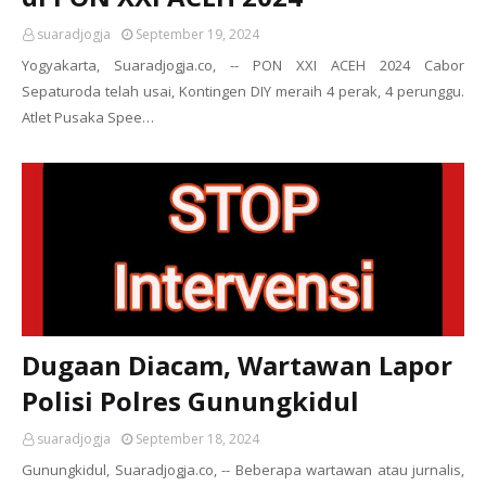
suaradjogja
September 19, 2024
Yogyakarta, Suaradjogja.co, -- PON XXI ACEH 2024 Cabor
Sepaturoda telah usai, Kontingen DIY meraih 4 perak, 4 perunggu.
Atlet Pusaka Spee…
Dugaan Diacam, Wartawan Lapor
Polisi Polres Gunungkidul
suaradjogja
September 18, 2024
Gunungkidul, Suaradjogja.co, -- Beberapa wartawan atau jurnalis,