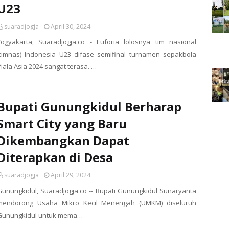
U23
suaradjogja
April 30, 2024
Yogyakarta, Suaradjogja.co - Euforia lolosnya tim nasional
(timnas) Indonesia U23 difase semifinal turnamen sepakbola
Piala Asia 2024 sangat terasa. …
Bupati Gunungkidul Berharap
Smart City yang Baru
Dikembangkan Dapat
Diterapkan di Desa
suaradjogja
April 29, 2024
Gunungkidul, Suaradjogja.co -- Bupati Gunungkidul Sunaryanta
mendorong Usaha Mikro Kecil Menengah (UMKM) diseluruh
Gunungkidul untuk mema…