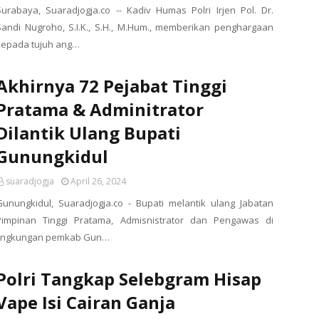
Surabaya, Suaradjogja.co -- Kadiv Humas Polri Irjen Pol. Dr.
Sandi Nugroho, S.I.K., S.H., M.Hum., memberikan penghargaan
kepada tujuh ang…
Akhirnya 72 Pejabat Tinggi
Pratama & Adminitrator
Dilantik Ulang Bupati
Gunungkidul
suaradjogja
April 26, 2024
Gunungkidul, Suaradjogja.co - Bupati melantik ulang Jabatan
Pimpinan Tinggi Pratama, Admisnistrator dan Pengawas di
lingkungan pemkab Gun…
Polri Tangkap Selebgram Hisap
Vape Isi Cairan Ganja