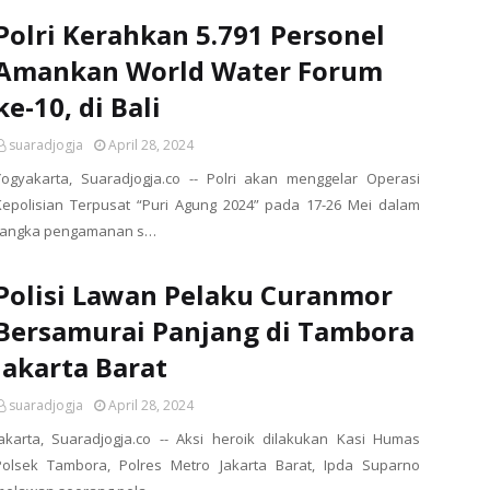
Polri Kerahkan 5.791 Personel
Amankan World Water Forum
ke-10, di Bali
suaradjogja
April 28, 2024
Yogyakarta, Suaradjogja.co -- Polri akan menggelar Operasi
Kepolisian Terpusat “Puri Agung 2024” pada 17-26 Mei dalam
rangka pengamanan s…
Polisi Lawan Pelaku Curanmor
Bersamurai Panjang di Tambora
Jakarta Barat
suaradjogja
April 28, 2024
Jakarta, Suaradjogja.co -- Aksi heroik dilakukan Kasi Humas
Polsek Tambora, Polres Metro Jakarta Barat, Ipda Suparno