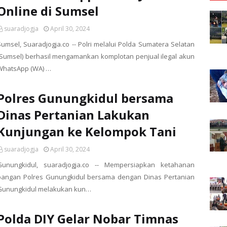
Online di Sumsel
suaradjogja
April 30, 2024
Sumsel, Suaradjogja.co -- Polri melalui Polda Sumatera Selatan
(Sumsel) berhasil mengamankan komplotan penjual ilegal akun
WhatsApp (WA) …
Polres Gunungkidul bersama
Dinas Pertanian Lakukan
Kunjungan ke Kelompok Tani
suaradjogja
April 30, 2024
Gunungkidul, suaradjogja.co -- Mempersiapkan ketahanan
pangan Polres Gunungkidul bersama dengan Dinas Pertanian
Gunungkidul melakukan kun…
Polda DIY Gelar Nobar Timnas