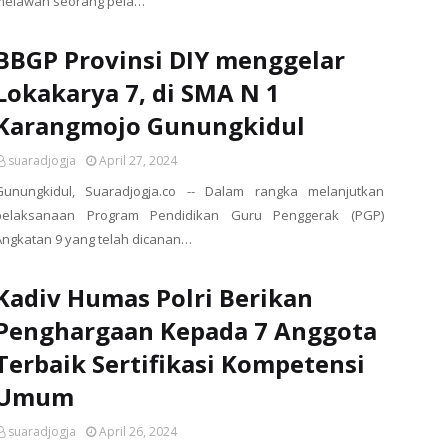
melawan seorang pela…
BBGP Provinsi DIY menggelar
Lokakarya 7, di SMA N 1
Karangmojo Gunungkidul
suaradjogja
April 27, 2024
Gunungkidul, Suaradjogja.co -- Dalam rangka melanjutkan
pelaksanaan Program Pendidikan Guru Penggerak (PGP)
Angkatan 9 yang telah dicanan…
Kadiv Humas Polri Berikan
Penghargaan Kepada 7 Anggota
Terbaik Sertifikasi Kompetensi
Umum
suaradjogja
April 26, 2024