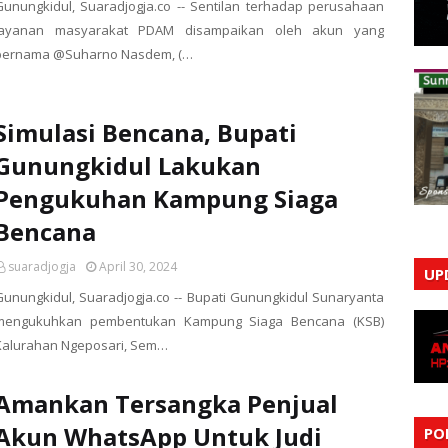
Gunungkidul, Suaradjogja.co -- Sentilan terhadap perusahaan
layanan masyarakat PDAM disampaikan oleh akun yang
bernama @Suharno Nasdem, (…
Simulasi Bencana, Bupati
Gunungkidul Lakukan
Pengukuhan Kampung Siaga
Bencana
suaradjogja
April 30, 2024
UP
Gunungkidul, Suaradjogja.co -- Bupati Gunungkidul Sunaryanta
mengukuhkan pembentukan Kampung Siaga Bencana (KSB)
Kalurahan Ngeposari, Sem…
Amankan Tersangka Penjual
Akun WhatsApp Untuk Judi
PO