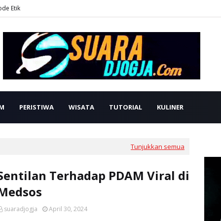
ode Etik
M
PERISTIWA
WISATA
TUTORIAL
KULINER
Tunjukkan semua
Sentilan Terhadap PDAM Viral di
Medsos
suaradjogja
April 30, 2024