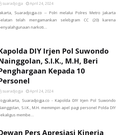
suaradjogja
April 24, 2024
Jakarta, Suaradjogja.co -- Polri melalui Polres Metro Jakarta
Selatan telah mengamankan selebgram CC (20) karena
penyalahgunaan narkoti…
Kapolda DIY Irjen Pol Suwondo
Nainggolan, S.I.K., M.H, Beri
Penghargaan Kepada 10
Personel
suaradjogja
April 24, 2024
Yogyakarta, Suaradjogja.co - Kapolda DIY Irjen Pol Suwondo
Nainggolan, S.I.K., M.H. memimpin apel pagi personel Polda DIY
sekaligus membe…
Dewan Pers Apresiasi Kinerja