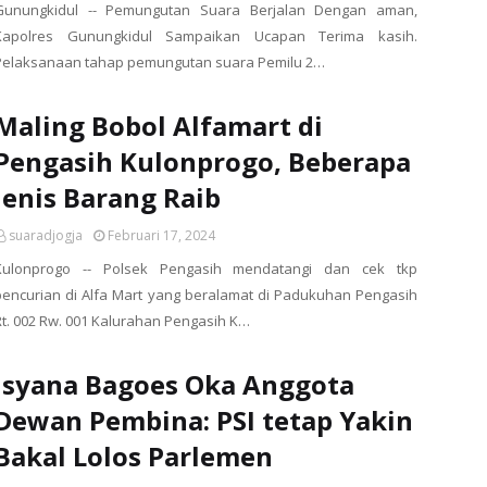
Gunungkidul -- Pemungutan Suara Berjalan Dengan aman,
Kapolres Gunungkidul Sampaikan Ucapan Terima kasih.
Pelaksanaan tahap pemungutan suara Pemilu 2…
Maling Bobol Alfamart di
Pengasih Kulonprogo, Beberapa
Jenis Barang Raib
suaradjogja
Februari 17, 2024
Kulonprogo -- Polsek Pengasih mendatangi dan cek tkp
pencurian di Alfa Mart yang beralamat di Padukuhan Pengasih
Rt. 002 Rw. 001 Kalurahan Pengasih K…
Isyana Bagoes Oka Anggota
Dewan Pembina: PSI tetap Yakin
Bakal Lolos Parlemen