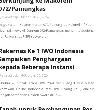
Berkunjung Ke Makorem
072/Pamungkas
suaradjogja
Februari 29, 2024
Yogyakarta -- Kasiren Korem 072/Pamungkas Kolonel Inf Yudhi
Novrizal, mewakili Danrem 072/Pamungkas menerima audiensi
dari Universitas PGRI Yogyakart…
Rakernas Ke 1 IWO Indonesia
Sampaikan Penghargaan
kepada Beberapa Instansi
suaradjogja
Februari 29, 2024
Cibubur -- Puncak acara HPN 2024 dan Ulang Tuhun Ikatan
Wartawan Online Indonesia atau IWO-I yang ke-6, diakhiri
dengan pemberian Golden Award di Bal…
Tanah untuk Pembangunan Pos