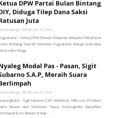
Ketua DPW Partai Bulan Bintang
DIY, Diduga Tilep Dana Saksi
Ratusan Juta
suaradjogja
Februari 22, 2024
Yogyakarta -- Ketua DPW (Dewan Pimpinan Wilayah) PBB (Partai
Bulan Bintang) Daerah Istimewa Yogyakarta diduga kuat tilep
dana saksi hingg…
Nyaleg Modal Pas - Pasan, Sigit
Subarno S.A.P, Meraih Suara
Berlimpah
suaradjogja
Februari 21, 2024
Gunungkidul -- Sigit Subarno S.AP, Kelahiran 1985 usia 39 Tahun
calon dewan dari Sidoharjo, Tepus Gunungkidul, diprediksi
mendapat kursi dewan di dap…