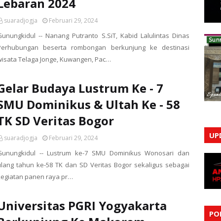
Lebaran 2024
suaradjogja
Februari 29, 2024
Gunungkidul -- Nanang Putranto S.SiT, Kabid Lalulintas Dinas
Perhubungan beserta rombongan berkunjung ke destinasi
wisata Telaga Jonge, Kuwangen, Pac…
Gelar Budaya Lustrum Ke - 7
SMU Dominikus & Ultah Ke - 58
TK SD Veritas Bogor
UP
suaradjogja
Februari 29, 2024
Gunungkidul -- Lustrum ke-7 SMU Dominikus Wonosari dan
ulang tahun ke-58 TK dan SD Veritas Bogor sekaligus sebagai
kegiatan panen raya pr…
Universitas PGRI Yogyakarta
PO