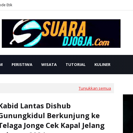
ode Etik
M
PERISTIWA
WISATA
TUTORIAL
KULINER
Tunjukkan semua
Kabid Lantas Dishub
Gunungkidul Berkunjung ke
Telaga Jonge Cek Kapal Jelang