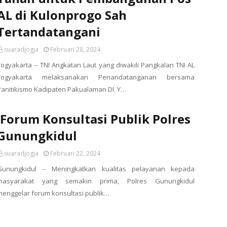
AL di Kulonprogo Sah
Tertandatangani
suaradjogja
Februari 28, 2024
Yogyakarta -- TNI Angkatan Laut yang diwakili Pangkalan TNI AL
Yogyakarta melaksanakan Penandatanganan bersama
Panitikismo Kadipaten Pakualaman DI. Y…
.Forum Konsultasi Publik Polres
Gunungkidul
suaradjogja
Februari 22, 2024
Gunungkidul -- Meningkatkan kualitas pelayanan kepada
masyarakat yang semakin prima, Polres Gunungkidul
menggelar forum konsultasi publik…