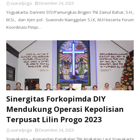
suaradjogja
Desember 24, 2023
Yogyakarta. Danrem 072/Pamungkas Brigjen TNI Zainul Bahar, S.H.,
M.Si., dan Irjen pol . Suwondo Nainggolan S.I.K, M.H beserta Forum
Koordinasi Pimpi…
Sinergitas Forkopimda DIY
Mendukung Operasi Kepolisian
Terpusat Lilin Progo 2023
suaradjogja
Desember 24, 2023
Yogyakarta -- Komandan Pangkalan TNI Angkatan Laut Yogyakarta