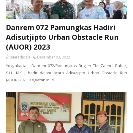
Danrem 072 Pamungkas Hadiri
Adisutjipto Urban Obstacle Run
(AUOR) 2023
suaradjogja
Desember 03, 2023
Yogyakarta - Danrem 072/Pamungkas Brigjen TNI Zaenul Bahar,
S.H., M.Si., hadir dalam acara Adisutjipto Urban Obstacle Run
(AUOR) 2023, Kegiatan ini d…