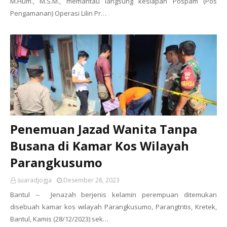
M.Hum., M.S.M., memantau langsung kesiapan Pospam (Pos
Pengamanan) Operasi Lilin Pr…
Penemuan Jazad Wanita Tanpa
Busana di Kamar Kos Wilayah
Parangkusumo
suaradjogja
Desember 28, 2023
Bantul -- Jenazah berjenis kelamin perempuan ditemukan
disebuah kamar kos wilayah Parangkusumo, Parangtritis, Kretek,
Bantul, Kamis (28/12/2023) sek…