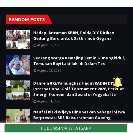
RANDOM POSTS
Hadapi Ancaman KBRN, Polda DIY Dirikan
Gedung Baru untuk Satbrimob Gegana
August 03, 2026
Seorang Warga Kemejing Semin Gunungkidul,
Temukan Bayi Laki-laki di Dalam Tas
August 03, 2026
Danrem 072/Pamungkas Hadiri KADIN DIY
International Golf Tournament 2026, Perkuat
Sinergi Ekonomi dan Sosial di Yogyakarta
August 01, 2026
Naufal Riski Wijaya Dinobatkan Sebagai Siswa
Berprestasi MIS Baiturrahman Gubeng,
Surabaya
HUBUNGI VIA WHATSAPP
July 31, 2026