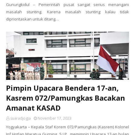
Gunungkidul -- Pemerintah pusat sangat serius menangani
masalah stunting. Karena masalah stunting kalau tidak
diprioritaskan untuk ditang…
Pimpin Upacara Bendera 17-an,
Kasrem 072/Pamungkas Bacakan
Amanat KASAD
suaradjogja
November 17, 2023
Yogyakarta – Kepala Staf Korem 072/Pamungkas (Kasrem) Kolonel
Inf Hotlan Maratua Gurning, S.I.P., memimpin Upacara 17-an bulan