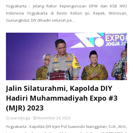
Yogyakarta - Jelang Rakor kepengurusan DPW dan KSB IWO
Indonesia Yogyakarta di Resto Kebon Ijo, Kepek, Wonosari,
Gunungkidul, DIY dihadiri seluruh pa…
Jalin Silaturahmi, Kapolda DIY
Hadiri Muhammadiyah Expo #3
(MJR) 2023
suaradjogja
November 24, 2023
Yogyakarta - Kapolda DIY Irjen Pol Suwondo Nainggolan, S.I.K., M.H.,